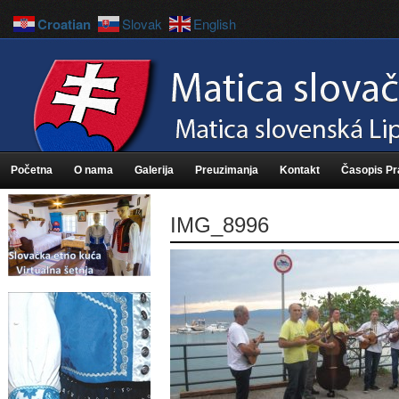
Croatian
Slovak
English
Početna
O nama
Galerija
Preuzimanja
Kontakt
Časopis P
IMG_8996