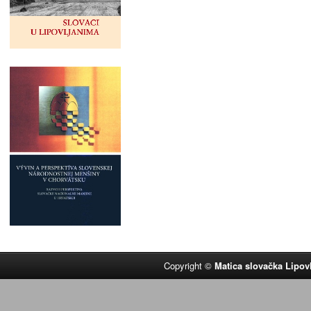
Copyright ©
Matica slovačka Lipov