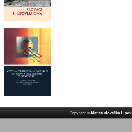
Copyright ©
Matica slovačka Lipov