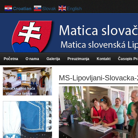
Croatian
Slovak
English
Početna
O nama
Galerija
Preuzimanja
Kontakt
Časopis P
MS-Lipovljani-Slovacka