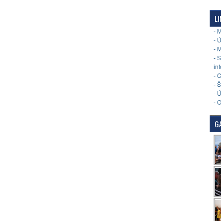
LI
- 
- 
- 
- 
in
- 
- 
- 
- 
GA