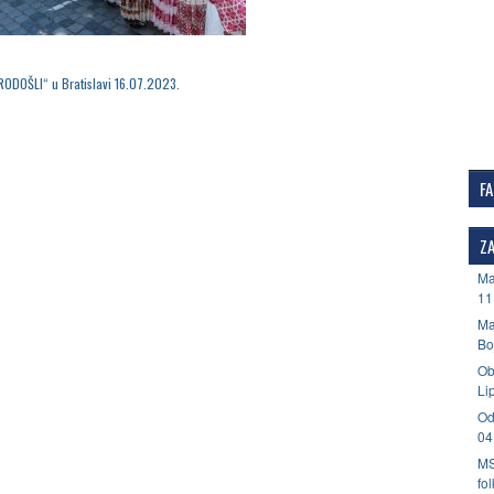
RODOŠLI“ u Bratislavi 16.07.2023.
F
ZA
Ma
11
Ma
Bo
Ob
Li
Od
04
MS
fo