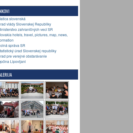
NKOVI
Matica slovenská
Úrad vlády Slovenskej Republiky
Ministerstvo zahraničných vecí SR
Slovakia hotels, travel, pictures, map, news,
formation
Colná správa SR
Štatistický úrad Slovenskej republiky
Úrad pre verejné obstarávanie
Općina Lipovljani
LERIJA