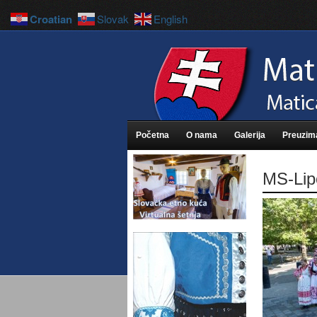
Croatian
Slovak
English
Početna
O nama
Galerija
Preuzim
MS-Lip