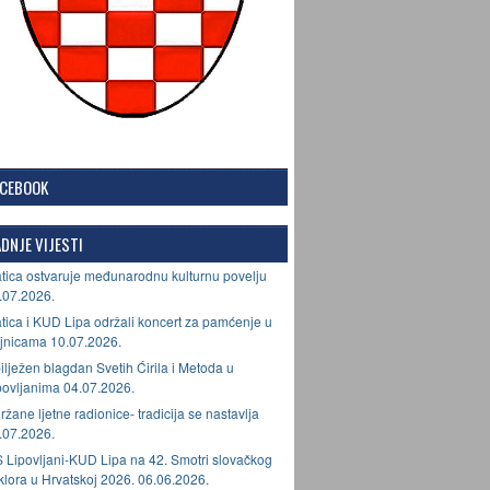
ACEBOOK
DNJE VIJESTI
tica ostvaruje međunarodnu kulturnu povelju
.07.2026.
tica i KUD Lipa održali koncert za pamćenje u
jnicama 10.07.2026.
ilježen blagdan Svetih Ćirila i Metoda u
povljanima 04.07.2026.
ržane ljetne radionice- tradicija se nastavlja
.07.2026.
 Lipovljani-KUD Lipa na 42. Smotri slovačkog
lklora u Hrvatskoj 2026. 06.06.2026.