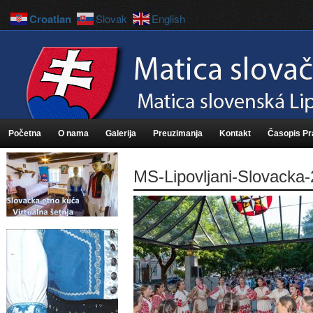
Croatian
Slovak
English
Početna
O nama
Galerija
Preuzimanja
Kontakt
Časopis P
MS-Lipovljani-Slovacka