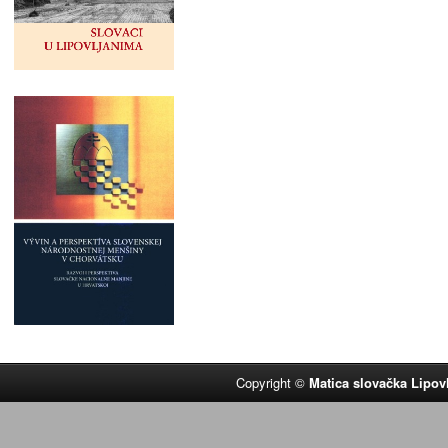
Copyright ©
Matica slovačka Lipov