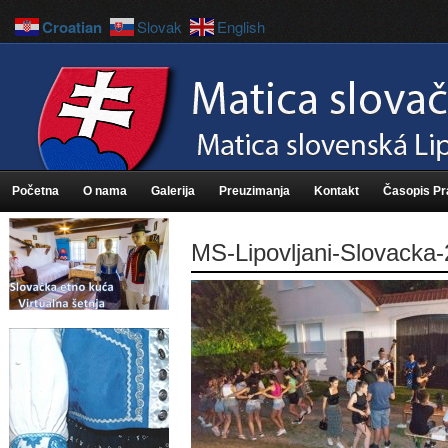
Croatian
Slovak
English
Početna
O nama
Galerija
Preuzimanja
Kontakt
Časopis P
MS-Lipovljani-Slovacka