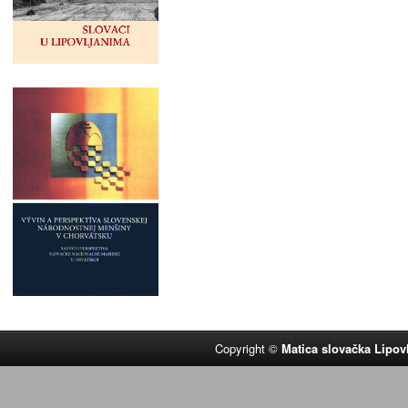
Copyright ©
Matica slovačka Lipov