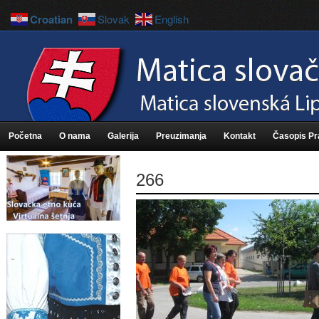
Croatian
Slovak
English
Početna
O nama
Galerija
Preuzimanja
Kontakt
Časopis P
266