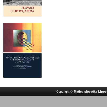
Copyright ©
Matica slovačka Lipov