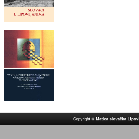
Copyright ©
Matica slovačka Lipov