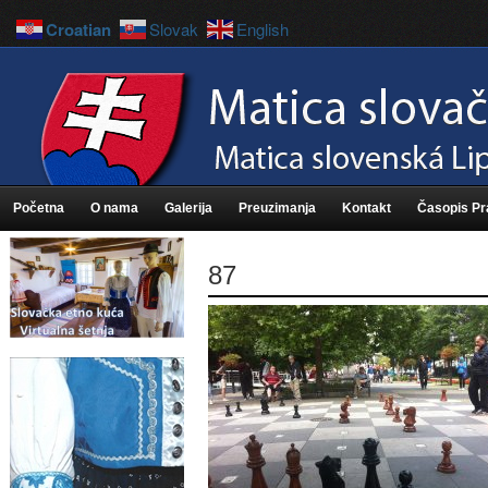
Croatian
Slovak
English
Početna
O nama
Galerija
Preuzimanja
Kontakt
Časopis P
87