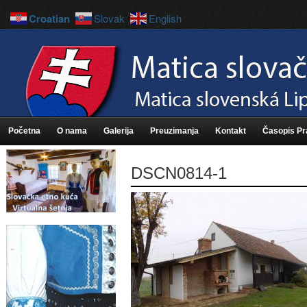
Croatian
Slovak
English
Početna
O nama
Galerija
Preuzimanja
Kontakt
Časopis P
DSCN0814-1