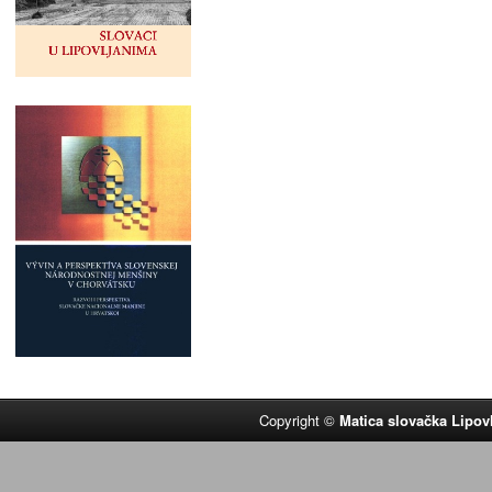
Copyright ©
Matica slovačka Lipov