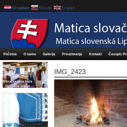
Croatian
Slovak
English
Početna
O nama
Galerija
Preuzimanja
Kontakt
Časopis P
IMG_2423