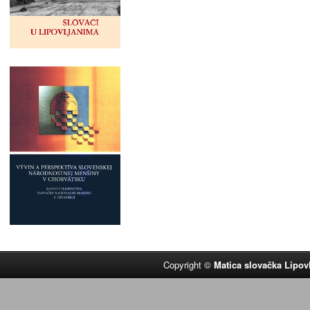
Copyright ©
Matica slovačka Lipov