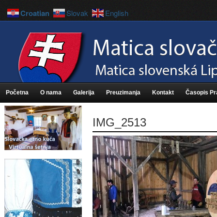
Croatian
Slovak
English
Početna
O nama
Galerija
Preuzimanja
Kontakt
Časopis P
IMG_2513