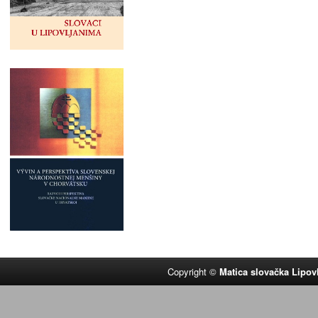
Copyright ©
Matica slovačka Lipov