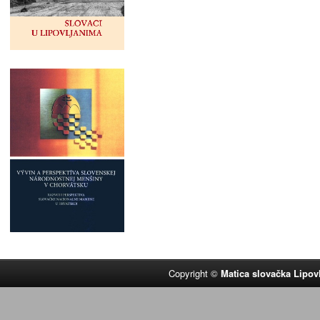
Copyright ©
Matica slovačka Lipov