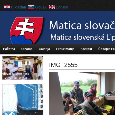
Croatian
Slovak
English
Početna
O nama
Galerija
Preuzimanja
Kontakt
Časopis P
IMG_2555