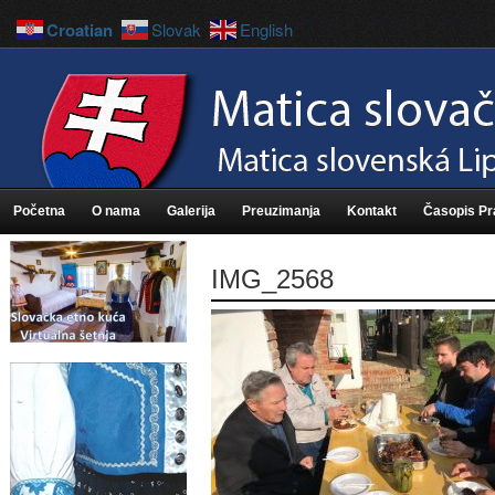
Croatian
Slovak
English
Početna
O nama
Galerija
Preuzimanja
Kontakt
Časopis P
IMG_2568