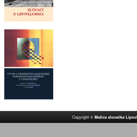
Copyright ©
Matica slovačka Lipov