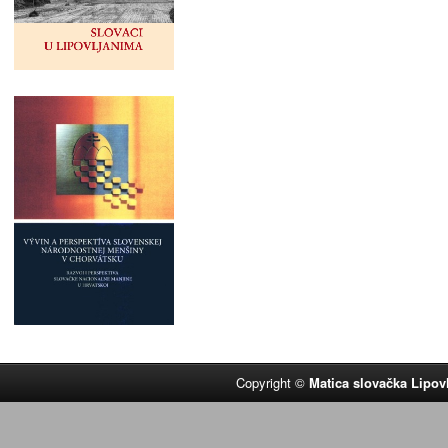
Copyright ©
Matica slovačka Lipov