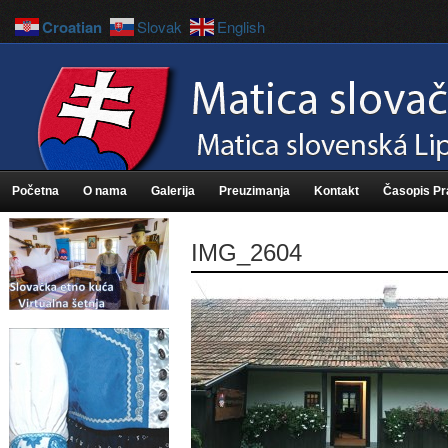
Croatian
Slovak
English
Početna
O nama
Galerija
Preuzimanja
Kontakt
Časopis P
IMG_2604