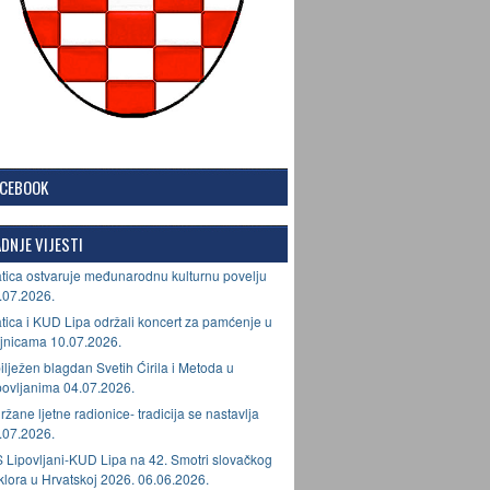
ACEBOOK
DNJE VIJESTI
tica ostvaruje međunarodnu kulturnu povelju
.07.2026.
tica i KUD Lipa održali koncert za pamćenje u
jnicama 10.07.2026.
ilježen blagdan Svetih Ćirila i Metoda u
povljanima 04.07.2026.
ržane ljetne radionice- tradicija se nastavlja
.07.2026.
 Lipovljani-KUD Lipa na 42. Smotri slovačkog
lklora u Hrvatskoj 2026. 06.06.2026.