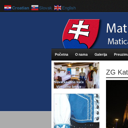
Croatian
Slovak
English
Početna
O nama
Galerija
Preuzim
ZG Kat