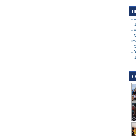
LI
- 
- 
- 
- 
in
- 
- 
- 
- 
GA