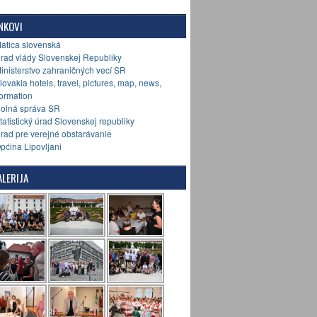
NKOVI
Matica slovenská
Úrad vlády Slovenskej Republiky
Ministerstvo zahraničných vecí SR
Slovakia hotels, travel, pictures, map, news,
formation
Colná správa SR
Štatistický úrad Slovenskej republiky
Úrad pre verejné obstarávanie
Općina Lipovljani
LERIJA