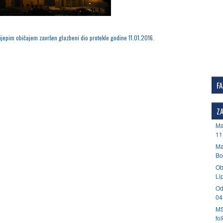
ijepim običajem završen glazbeni dio protekle godine 11.01.2016.
F
ZA
Ma
11
Ma
Bo
Ob
Li
Od
04
MS
fo