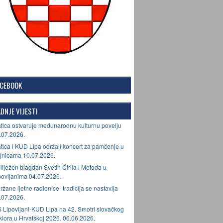
ACEBOOK
DNJE VIJESTI
tica ostvaruje međunarodnu kulturnu povelju
.07.2026.
tica i KUD Lipa održali koncert za pamćenje u
jnicama 10.07.2026.
ilježen blagdan Svetih Ćirila i Metoda u
povljanima 04.07.2026.
ržane ljetne radionice- tradicija se nastavlja
.07.2026.
 Lipovljani-KUD Lipa na 42. Smotri slovačkog
lklora u Hrvatskoj 2026. 06.06.2026.