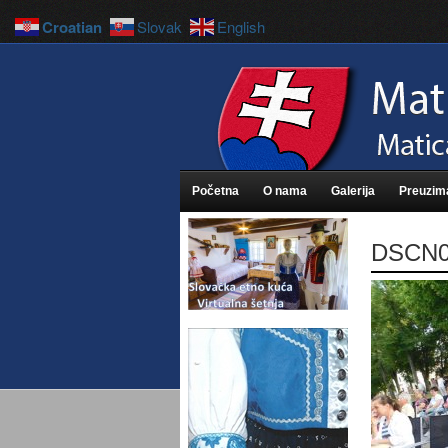
Croatian
Slovak
English
Početna
O nama
Galerija
Preuzim
DSCN0