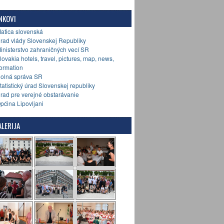
NKOVI
Matica slovenská
Úrad vlády Slovenskej Republiky
Ministerstvo zahraničných vecí SR
Slovakia hotels, travel, pictures, map, news,
formation
Colná správa SR
Štatistický úrad Slovenskej republiky
Úrad pre verejné obstarávanie
Općina Lipovljani
LERIJA