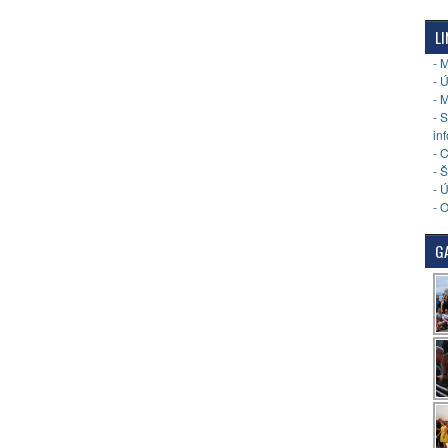
LI
- 
- 
- 
- 
in
- 
- 
- 
- 
GA