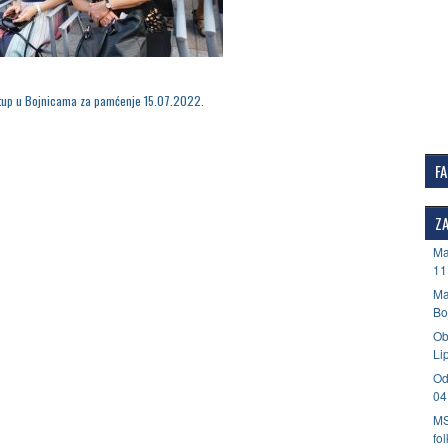
tup u Bojnicama za pamćenje 15.07.2022.
F
ZA
Ma
11
Ma
Bo
Ob
Li
Od
04
MS
fo