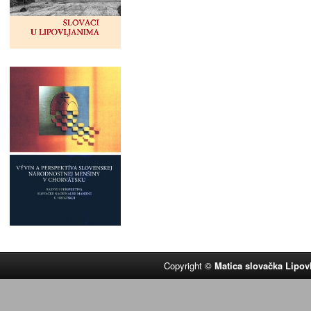
Copyright ©
Matica slovačka Lipov