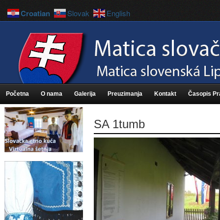
Croatian
Slovak
English
Početna
O nama
Galerija
Preuzimanja
Kontakt
Časopis P
SA 1tumb