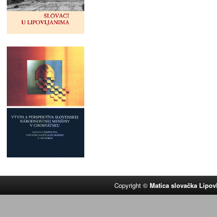
Copyright ©
Matica slovačka Lipov