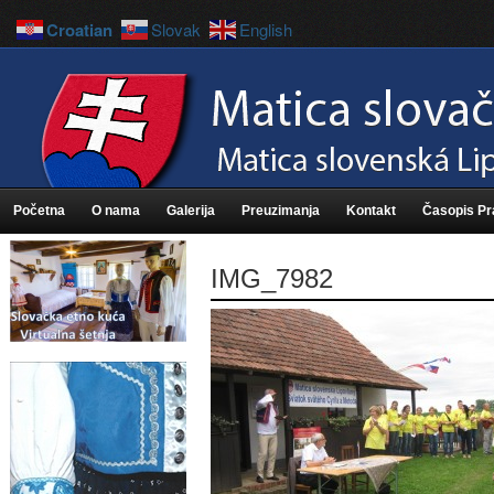
Croatian
Slovak
English
Početna
O nama
Galerija
Preuzimanja
Kontakt
Časopis P
IMG_7982