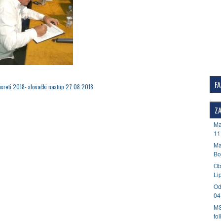
F
usreti 2018- slovački nastup 27.08.2018.
ZA
Ma
11
Ma
Bo
Ob
Li
Od
04
MS
fo