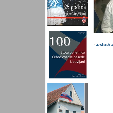
«
Lipovljanski s