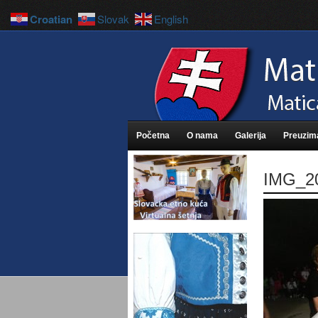
Croatian
Slovak
English
Početna
O nama
Galerija
Preuzim
IMG_2