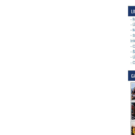
LI
- 
- 
- 
- 
in
- 
- 
- 
- 
GA