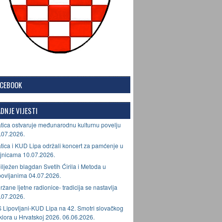
ACEBOOK
DNJE VIJESTI
tica ostvaruje međunarodnu kulturnu povelju
.07.2026.
tica i KUD Lipa održali koncert za pamćenje u
jnicama 10.07.2026.
ilježen blagdan Svetih Ćirila i Metoda u
povljanima 04.07.2026.
ržane ljetne radionice- tradicija se nastavlja
.07.2026.
 Lipovljani-KUD Lipa na 42. Smotri slovačkog
lklora u Hrvatskoj 2026. 06.06.2026.