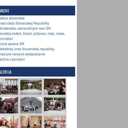
NKOVI
Matica slovenská
Úrad vlády Slovenskej Republiky
Ministerstvo zahraničných vecí SR
Slovakia hotels, travel, pictures, map, news,
formation
Colná správa SR
Štatistický úrad Slovenskej republiky
Úrad pre verejné obstarávanie
Općina Lipovljani
LERIJA