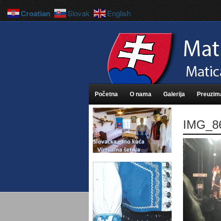
Croatian
Slovak
English
Početna
O nama
Galerija
Preuzim
IMG_8