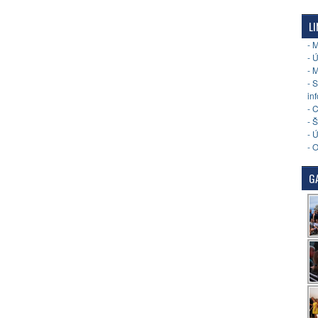
LI
- 
- 
- 
- 
in
- 
- 
- 
- 
GA