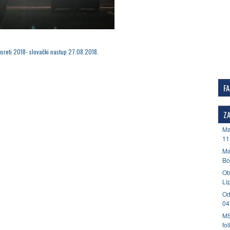
usreti 2018- slovački nastup 27.08.2018.
F
ZA
Ma
11
Ma
Bo
Ob
Li
Od
04
MS
fo