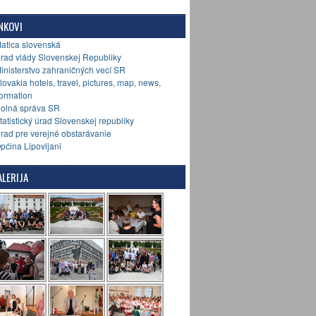
NKOVI
Matica slovenská
Úrad vlády Slovenskej Republiky
Ministerstvo zahraničných vecí SR
Slovakia hotels, travel, pictures, map, news,
formation
Colná správa SR
Štatistický úrad Slovenskej republiky
Úrad pre verejné obstarávanie
Općina Lipovljani
LERIJA