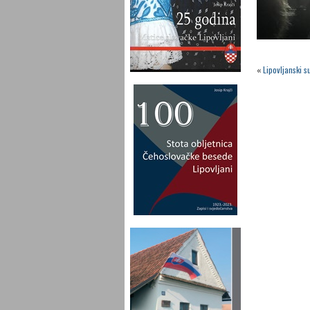
«
Lipovljanski s