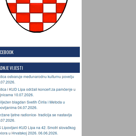
ACEBOOK
DNJE VIJESTI
tica ostvaruje međunarodnu kulturnu povelju
.07.2026.
tica i KUD Lipa održali koncert za pamćenje u
jnicama 10.07.2026.
ilježen blagdan Svetih Ćirila i Metoda u
povljanima 04.07.2026.
ržane ljetne radionice- tradicija se nastavlja
.07.2026.
 Lipovljani-KUD Lipa na 42. Smotri slovačkog
lklora u Hrvatskoj 2026. 06.06.2026.