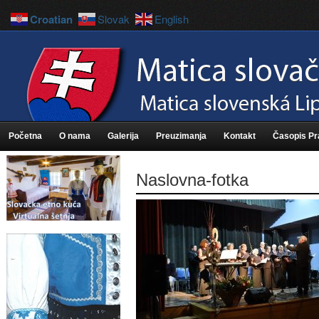
Croatian
Slovak
English
Početna
O nama
Galerija
Preuzimanja
Kontakt
Časopis P
Naslovna-fotka