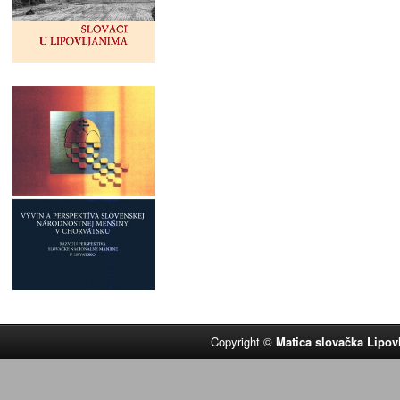
Copyright ©
Matica slovačka Lipov