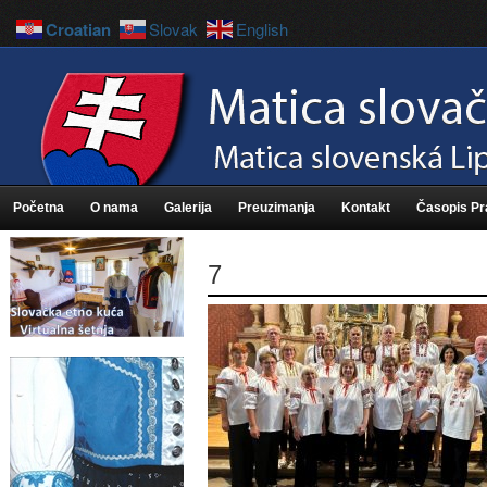
Croatian
Slovak
English
Početna
O nama
Galerija
Preuzimanja
Kontakt
Časopis P
7