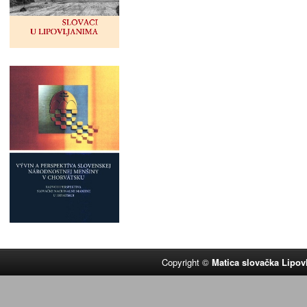
Copyright ©
Matica slovačka Lipov