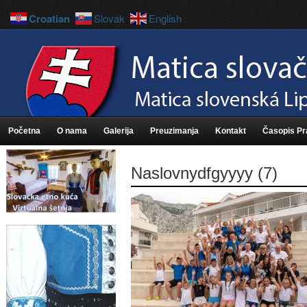
Croatian
Slovak
English
Početna
O nama
Galerija
Preuzimanja
Kontakt
Časopis P
Naslovnydfgyyyy (7)