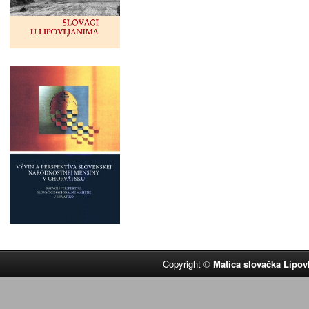
Copyright ©
Matica slovačka Lipov