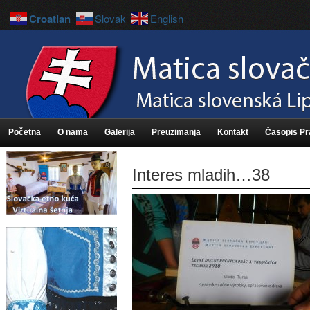
Croatian
Slovak
English
Početna
O nama
Galerija
Preuzimanja
Kontakt
Časopis P
Interes mladih…38