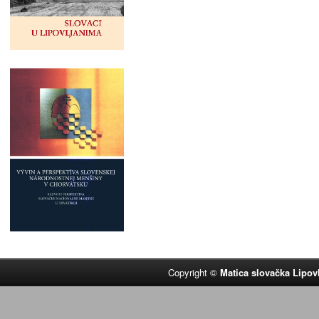
Copyright ©
Matica slovačka Lipov