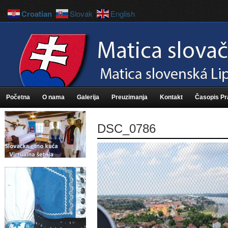
Croatian
Slovak
English
Početna
O nama
Galerija
Preuzimanja
Kontakt
Časopis P
DSC_0786