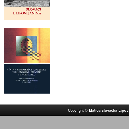
Copyright ©
Matica slovačka Lipov