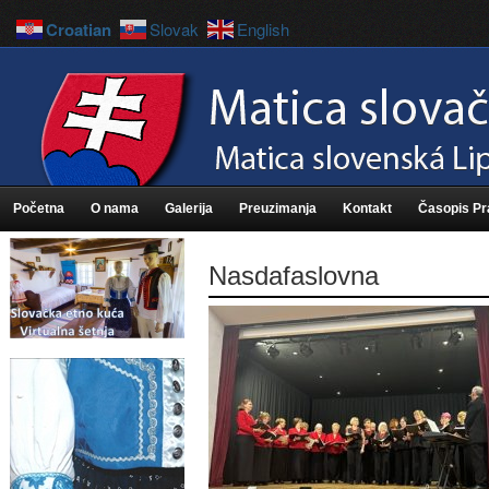
Croatian
Slovak
English
Početna
O nama
Galerija
Preuzimanja
Kontakt
Časopis P
Nasdafaslovna