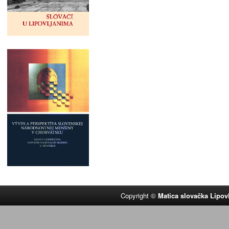
Copyright ©
Matica slovačka Lipov