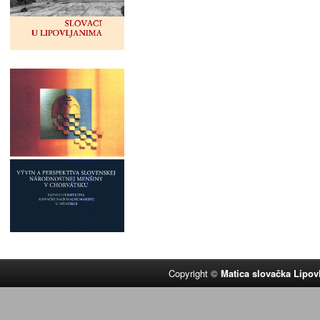
Copyright ©
Matica slovačka Lipov