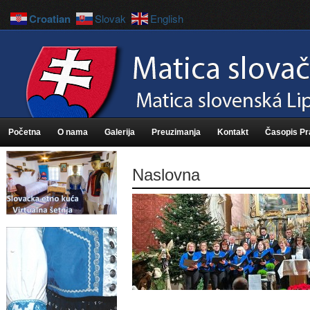
Croatian
Slovak
English
Početna
O nama
Galerija
Preuzimanja
Kontakt
Časopis P
Naslovna