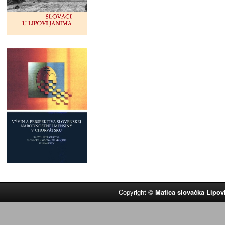
Copyright ©
Matica slovačka Lipov