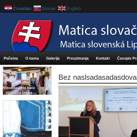
Croatian
Slovak
English
Početna
O nama
Galerija
Preuzimanja
Kontakt
Časopis P
Bez naslsadasadasdova