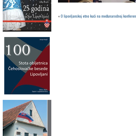
«
O lipovljanskoj etno kući na međunarodnoj konfere