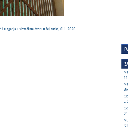
ti i ulaganja u slovačkom dvoru u Željanskoj 01.11.2020.
F
ZA
Ma
11
Ma
Bo
Ob
Li
Od
04
MS
fo