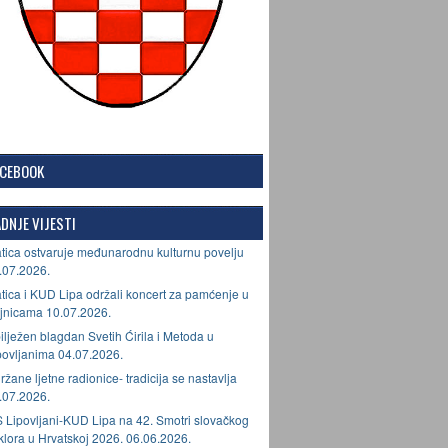
ACEBOOK
DNJE VIJESTI
tica ostvaruje međunarodnu kulturnu povelju
.07.2026.
tica i KUD Lipa održali koncert za pamćenje u
jnicama 10.07.2026.
ilježen blagdan Svetih Ćirila i Metoda u
povljanima 04.07.2026.
ržane ljetne radionice- tradicija se nastavlja
.07.2026.
 Lipovljani-KUD Lipa na 42. Smotri slovačkog
lklora u Hrvatskoj 2026. 06.06.2026.