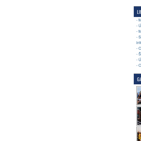
LI
- 
- 
- 
- 
in
- 
- 
- 
- 
GA