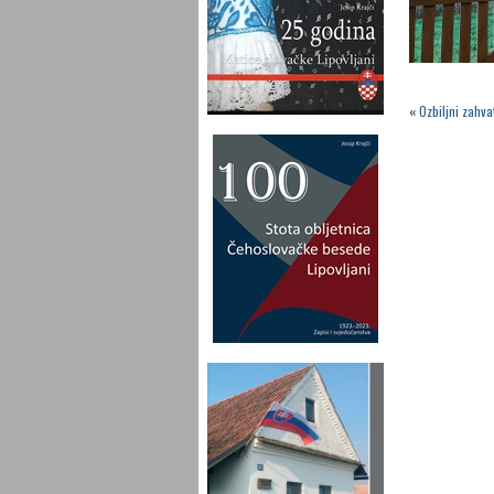
«
Ozbiljni zahva