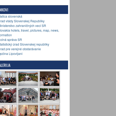
NKOVI
Matica slovenská
Úrad vlády Slovenskej Republiky
Ministerstvo zahraničných vecí SR
Slovakia hotels, travel, pictures, map, news,
formation
Colná správa SR
Štatistický úrad Slovenskej republiky
Úrad pre verejné obstarávanie
Općina Lipovljani
LERIJA