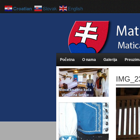
Croatian
Slovak
English
Početna
O nama
Galerija
Preuzim
IMG_2