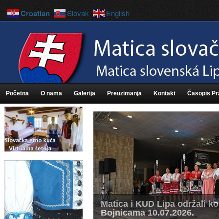
Croatian
Slovak
English
Početna
O nama
Galerija
Preuzimanja
Kontakt
Časopis P
Matica i KUD Lipa održali k
Bojnicama 10.07.2026.