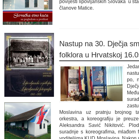
povijesti lipovljanskih Slovaka u šta
članove Matice.
Nastup na 30. Dječja sm
folklora u Hrvatskoj 16.
Jed
nastu
po, 
Dječj
Međ
surad
zast
Moslavina uz pratnju brojnog t
orkestra, a koreografiju je preuz
Aleksandra Savić Nikitović. Plo
suradnje s koreografima, mlađom f
voditeljima KUD Moslavina. Nakon n