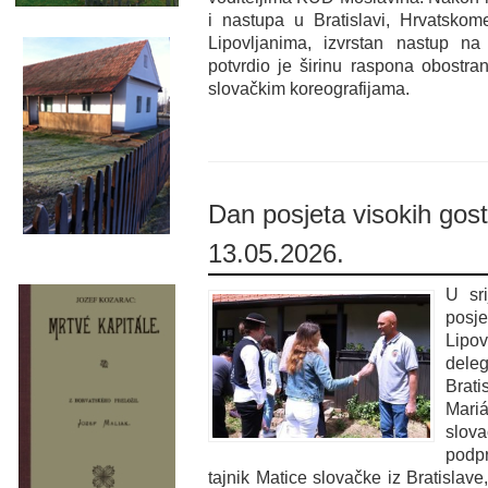
i nastupa u Bratislavi, Hrvatskom
Lipovljanima, izvrstan nastup n
potvrdio je širinu raspona obostra
slovačkim koreografijama.
Dan posjeta visokih gost
13.05.2026.
U sr
pos
Lipo
dele
Brat
Mari
slo
podp
tajnik Matice slovačke iz Bratislave