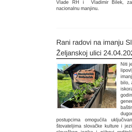
Vlade RH i Vladimir Bilek, za
nacionalnu manjinu.
Rani radovi na imanju S
Željanskoj ulici 24.04.20
Niti 
lipov
imanj
bilo,
isko
godi
gener
bašti
dug
postupcima omogućila uključiv
štovateljima slovačke kulture i jez