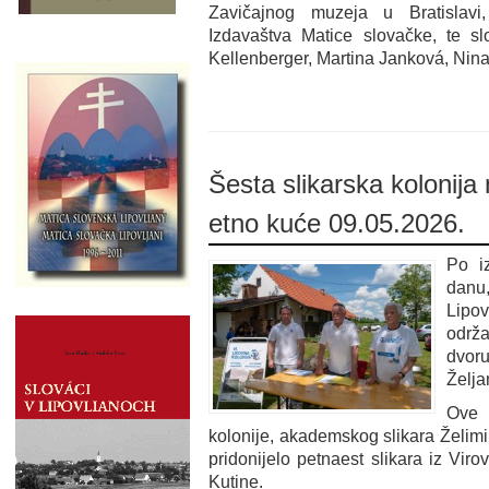
Zavičajnog muzeja u Bratislavi,
Izdavaštva Matice slovačke, te slov
Kellenberger, Martina Janková, Nina
Šesta slikarska kolonija
etno kuće 09.05.2026.
Po i
danu
Lipo
održa
dvo
Želja
Ove 
kolonije, akademskog slikara Želimi
pridonijelo petnaest slikara iz Viro
Kutine.