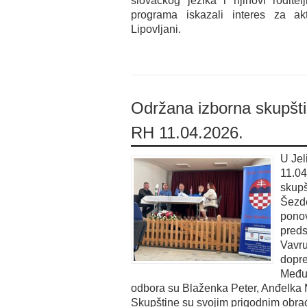
slovačkog jezika i njihovi roditelj
programa iskazali interes za ak
Lipovljani.
Održana izborna skupšt
RH 11.04.2026.
U Jel
11.04
skupš
Šezde
ponov
preds
Vavru
dopre
Međur
odbora su Blaženka Peter, Anđelka M
Skupštine su svojim prigodnim obra