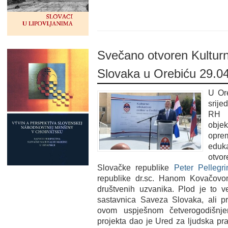
Svečano otvoren Kulturn
Slovaka u Orebiću 29.0
U Ore
srije
RH d
obje
opr
eduk
otvo
Slovačke republike
Peter Pellegri
republike dr.sc. Hanom Kovačovom 
društvenih uzvanika. Plod je to v
sastavnica Saveza Slovaka, ali pr
ovom uspješnom četverogodišnje
projekta dao je Ured za ljudska pr