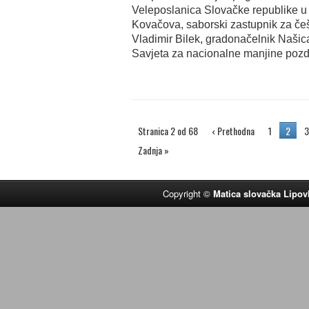
Veleposlanica Slovačke republike u 
Kovačova, saborski zastupnik za češ
Vladimir Bilek, gradonačelnik Našic
Savjeta za nacionalne manjine pozd
Stranica 2 od 68
‹ Prethodna
1
2
3
Zadnja »
Copyright ©
Matica slovačka Lipov