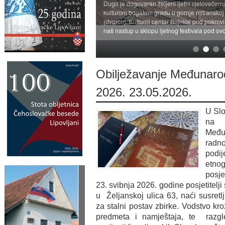
Dugo je dogovaran željeni ljetni cjelovečernj
kulturom bogatom gradu u gornje njitransko
(dvorcu). Kulturni centar Bojnice pod pokrovi
naš nastup u sklopu ljetnog festivala pod ov
Obilježavanje Međunar
2026. 23.05.2026.
U Slo
na p
Međ
radn
podij
etno
posje
23. svibnja 2026. godine posjetitelj
u Željanskoj ulica 63, naći susretl
za stalni postav zbirke. Vodstvo kro
predmeta i namještaja, te razgle