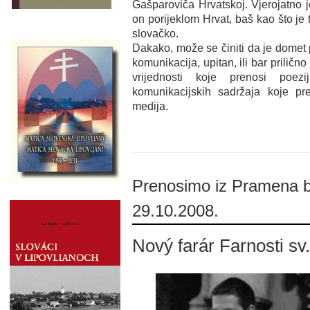
Gašparoviča Hrvatskoj. Vjerojatno j
on porijeklom Hrvat, baš kao što je 
slovačko.
Dakako, može se činiti da je domet 
komunikacija, upitan, ili bar prilično
vrijednosti koje prenosi poez
komunikacijskih sadržaja koje pr
medija.
Prenosimo iz Pramena 
29.10.2008.
Nový farár Farnosti sv