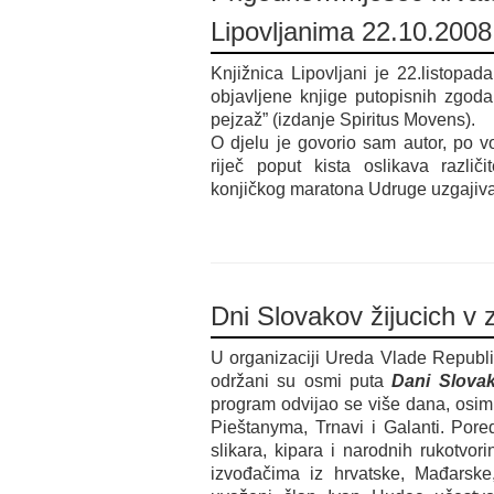
Lipovljanima 22.10.2008
Knjižnica Lipovljani je 22.listopada
objavljene knjige putopisnih zgod
pejzaž” (izdanje Spiritus Movens).
O djelu je govorio sam autor, po voka
riječ poput kista oslikava razli
konjičkog maratona Udruge uzgajiva
Dni Slovakov žijucich v 
U organizaciji Ureda Vlade Republ
održani su osmi puta
Dani Slova
program odvijao se više dana, osim 
Pieštanyma, Trnavi i Galanti. Pore
slikara, kipara i narodnih rukotvor
izvođačima iz hrvatske, Mađarsk