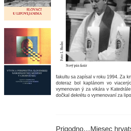
fakultu sa zapísal v roku 1994. Za k
doteraz bol kaplánom vo viacerýc
vymenovan ý za vikára v Katedrále 
dočkal dekrétu o vymenovaní za lipo
Prigodno…Mjesec hrvats