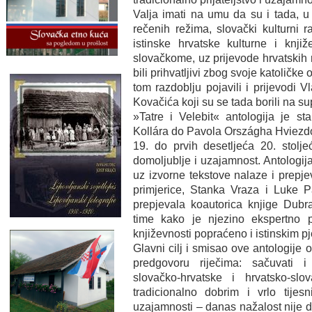
Valja imati na umu da su i tada, u
rečenih režima, slovački kulturni r
istinske hrvatske kulturne i knji
slovačkome, uz prijevode hrvatskih r
bili prihvatljivi zbog svoje katoličke
tom razdoblju pojavili i prijevodi 
Kovačića koji su se tada borili na sup
»Tatre i Velebit« antologija je st
Kollára do Pavola Országha Hviezdo
19. do prvih desetljeća 20. stol
domoljublje i uzajamnost. Antologij
uz izvorne tekstove nalaze i prepje
primjerice, Stanka Vraza i Luke Pa
prepjevala koautorica knjige Dubr
time kako je njezino ekspertno 
književnosti popraćeno i istinskim p
Glavni cilj i smisao ove antologije
predgovoru riječima: sačuvati i 
slovačko-hrvatske i hrvatsko-sl
tradicionalno dobrim i vrlo tijes
uzajamnosti – danas nažalost nije 