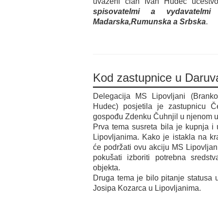
uvaženi član Ivan Hudec učestvo
spisovatelmi a vydavatelmi
Madarska,Rumunska a Srbska
.
Kod zastupnice u Daruv
Delegacija MS Lipovljani (Branko 
Hudec) posjetila je zastupnicu
gospođu Zdenku Čuhnjil u njenom u
Prva tema susreta bila je kupnja i
Lipovljanima. Kako je istakla na k
će podržati ovu akciju MS Lipovljan
pokušati izboriti potrebna sredst
objekta.
Druga tema je bilo pitanje statusa 
Josipa Kozarca u Lipovljanima.