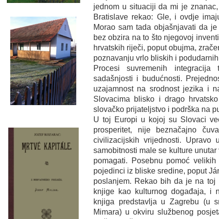
jednom u situaciji da mi je znanac,
Bratislave rekao: Gle, i ovdje ima
Morao sam tada objašnjavati da je
bez obzira na to što njegovoj inve
hrvatskih riječi, poput obujma, zrače
poznavanju vrlo bliskih i podudarnih
Procesi suvremenih integracija
sadašnjosti i budućnosti. Prejedno
uzajamnost na srodnost jezika i na
Slovacima blisko i drago hrvatsk
slovačko prijateljstvo i podrška na 
U toj Europi u kojoj su Slovaci ve
prosperitet, nije beznačajno čuvan
civilizacijskih vrijednosti. Uprav
samobitnosti male se kulture unuta
pomagati. Posebnu pomoć velikih bi
pojedinci iz bliske sredine, poput Já
poslanjem. Rekao bih da je na toj r
knjige kao kulturnog događaja, i 
knjiga predstavlja u Zagrebu (u s
Mimara) u okviru službenog posjet