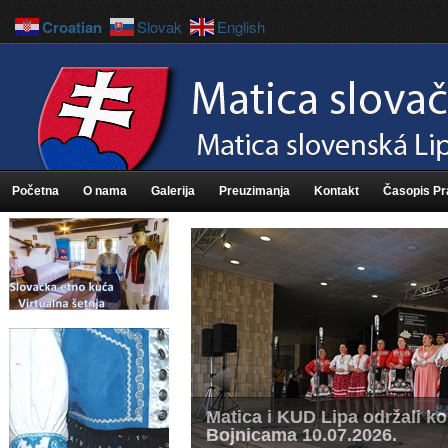
Croatian
Slovak
English
Početna
O nama
Galerija
Preuzimanja
Kontakt
Časopis P
Matica i KUD Lipa održali k
Bojnicama 10.07.2026.