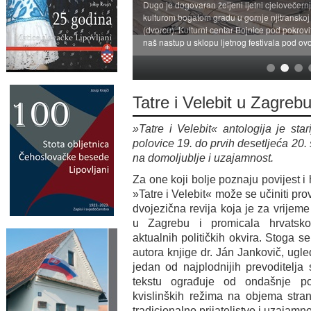
Dugo je dogovaran željeni ljetni cjelovečernj
kulturom bogatom gradu u gornje njitransko
(dvorcu). Kulturni centar Bojnice pod pokrovi
naš nastup u sklopu ljetnog festivala pod ov
Tatre i Velebit u Zagreb
»Tatre i Velebit« antologija je sta
polovice 19. do prvih desetljeća 20
na domoljublje i uzajamnost.
Za one koji bolje poznaju povijest 
»Tatre i Velebit« može se učiniti pr
dvojezična revija koja je za vrijeme
u Zagrebu i promicala hrvatsko-s
aktualnih političkih okvira. Stoga s
autora knjige dr. Ján Jankovič, ugle
jedan od najplodnijih prevoditelja
tekstu ograđuje od ondašnje pol
kvislinških režima na objema stra
tradicionalno prijateljstvo i uzajamno