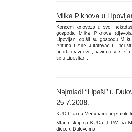
Milka Piknova u Lipovlj
Koncem kolovoza u svoj nekadašn
gospođa Milka Piknova (djevoja
Lipovljani obišli su gospođu Milk
Antuna i Ane Juratovac u Industri
ugodan razgovor, navirala su sjećanj
selu Lipovljani.
Najmlađi “Lipaši” u Dulo
25.7.2008.
KUD Lipa na Međunarodnoj smotri fo
Mlađa skupina KUDa „LIPA“ na Me
djecu u Dulovcima