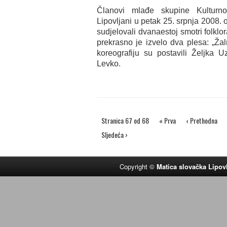
Članovi mlađe skupine Kulturno
Lipovljani u petak 25. srpnja 2008. 
sudjelovali dvanaestoj smotri folkl
prekrasno je izvelo dva plesa: „Ža
koreografiju su postavili Željka U
Levko.
Stranica 67 od 68
« Prva
‹ Prethodna
Sljedeća ›
Copyright ©
Matica slovačka Lipov