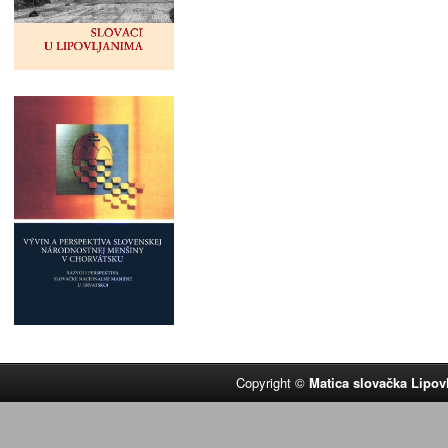
Copyright ©
Matica slovačka Lipov