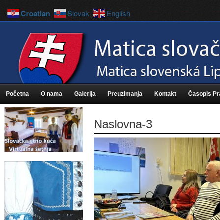
Croatian
Slovak
English
Početna
O nama
Galerija
Preuzimanja
Kontakt
Časopis P
Naslovna-3