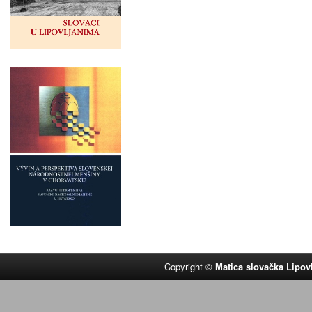
Copyright ©
Matica slovačka Lipov