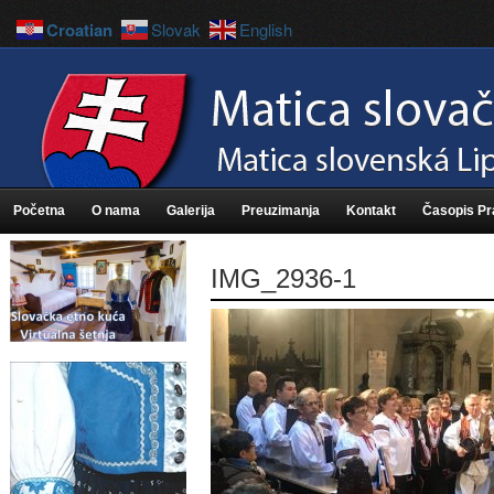
Croatian
Slovak
English
Početna
O nama
Galerija
Preuzimanja
Kontakt
Časopis P
IMG_2936-1