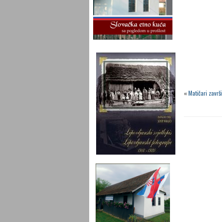
«
Matičari zavr