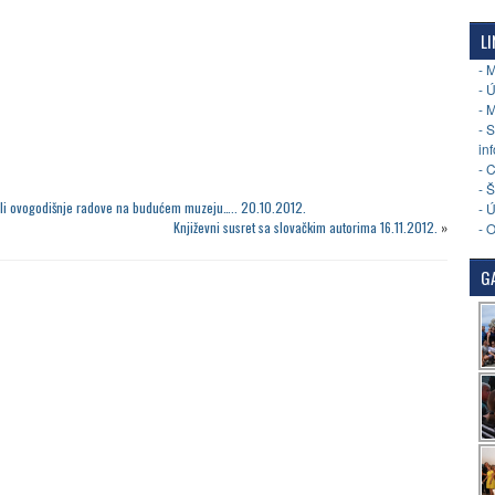
LI
- 
- 
- 
- 
in
- 
- 
šili ovogodišnje radove na budućem muzeju….. 20.10.2012.
- 
Književni susret sa slovačkim autorima 16.11.2012.
»
- 
GA