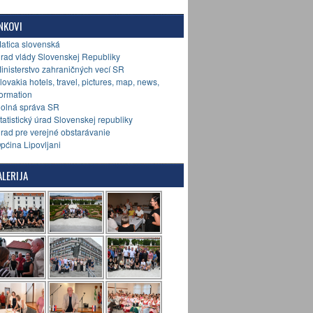
NKOVI
Matica slovenská
Úrad vlády Slovenskej Republiky
Ministerstvo zahraničných vecí SR
Slovakia hotels, travel, pictures, map, news,
formation
Colná správa SR
Štatistický úrad Slovenskej republiky
Úrad pre verejné obstarávanie
Općina Lipovljani
LERIJA