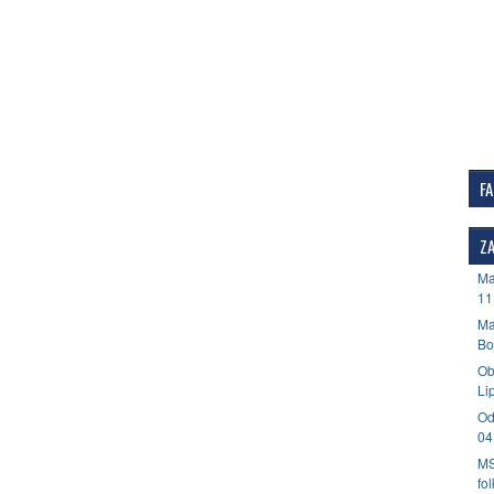
F
ZA
Ma
11
Ma
Bo
Ob
Li
Od
04
MS
fo