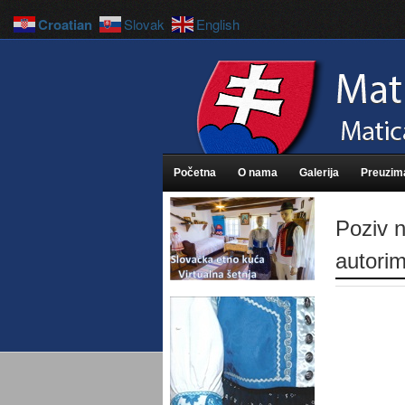
Croatian
Slovak
English
Početna
O nama
Galerija
Preuzim
Poziv n
autor