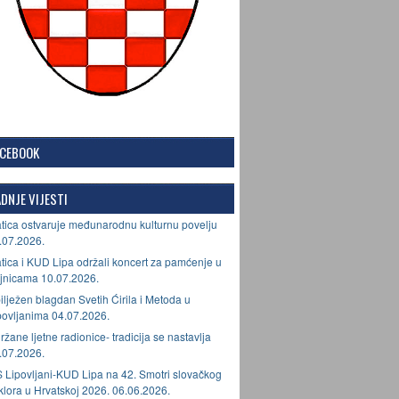
ACEBOOK
DNJE VIJESTI
tica ostvaruje međunarodnu kulturnu povelju
.07.2026.
tica i KUD Lipa održali koncert za pamćenje u
jnicama 10.07.2026.
ilježen blagdan Svetih Ćirila i Metoda u
povljanima 04.07.2026.
ržane ljetne radionice- tradicija se nastavlja
.07.2026.
 Lipovljani-KUD Lipa na 42. Smotri slovačkog
lklora u Hrvatskoj 2026. 06.06.2026.