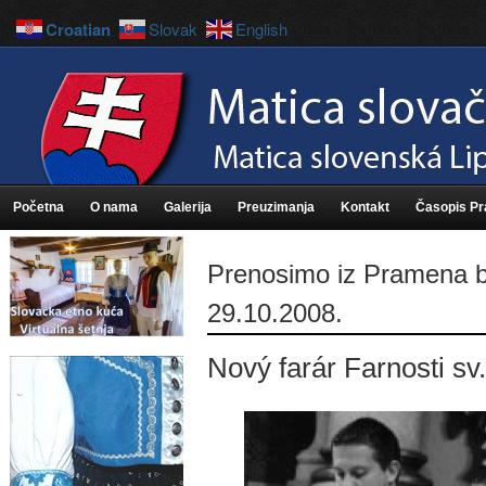
Croatian
Slovak
English
Početna
O nama
Galerija
Preuzimanja
Kontakt
Časopis P
Prenosimo iz Pramena 
29.10.2008.
Nový farár Farnosti sv