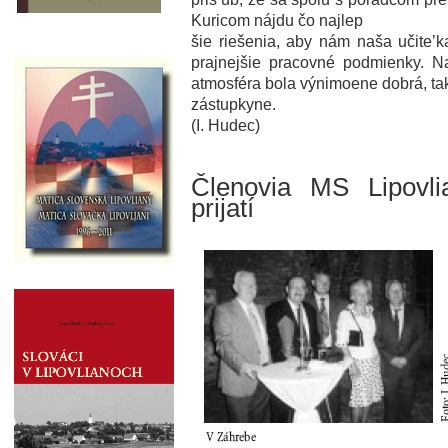
Kuricom nájdu čo najlep
šie riešenia, aby nám naša učite’k
prajnejšie pracovné podmienky. N
atmosféra bola výnimoene dobrá, t
zástupkyne.
(I. Hudec)
Členovia MS Lipovli
prijatí