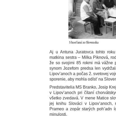
Aj u Antuna Juratovca tohto roku
matkina sestra – Milka Piknová, ro
že so svojimi 85 rokmi má vážne 
synom Jozefom predsa len vydržala
Lipov’anoch a počas 2. svetovej vojn
sporenie, aby mohla odíst’ na Slove
Predstavitelia MS Branko, Josip Krej
v Lipov’anoch pri čítaní chorvátsk
všetko zvedavá. V mene Matice slo
jej knihu Slováci v Lipov’anoch, 
Prameo a zopár starých poh’adn íc
minulosti.