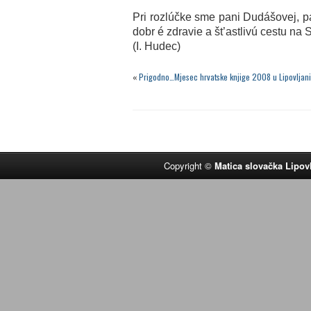
Pri rozlúčke sme pani Dudášovej, pa
dobr é zdravie a št’astlivú cestu na
(I. Hudec)
«
Prigodno…Mjesec hrvatske knjige 2008 u Lipovlja
Copyright ©
Matica slovačka Lipov