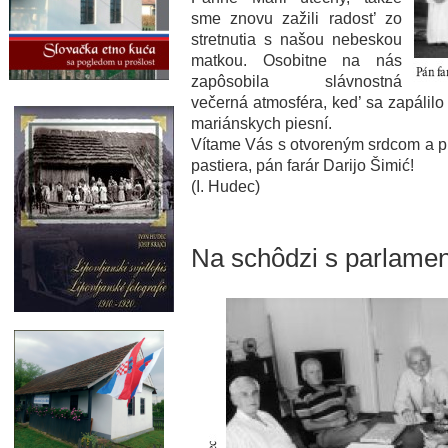
sme znovu zažili radost’ zo
stretnutia s našou nebeskou
matkou. Osobitne na nás
zapôsobila slávnostná
večerná atmosféra, ked’ sa zapálilo
mariánskych piesní.
Vítame Vás s otvoreným srdcom a p
pastiera, pán farár Darijo Šimić!
(I. Hudec)
Na schôdzi s parlame