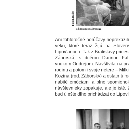
Ani tohtoročné horúčavy neprekazi
veku, ktoré teraz žijú na Sloven
Lipov’anoch. Tak z Bratislavy price
Záborská, s dcérou Darinou Fab
vnukom Ondrejom. Navštívila najprv 
rodinu a potom i svoje netere – Milk
Kozina (rod. Záborský) a ostatn ú rod
nabité emóciami a plné spomieno
návštevníeky zopakuje, ale je isté
bud ú ešte dlho prichádzat do Lipovl