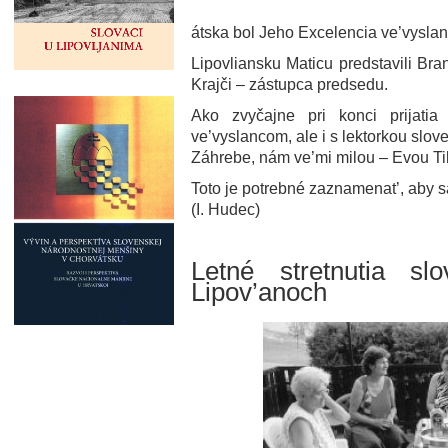
átska bol Jeho Excelencia ve’vysla
Lipovliansku Maticu predstavili Br
Krajči – zástupca predsedu.
Ako zvyčajne pri konci prijatia
ve’vyslancom, ale i s lektorkou slo
Záhrebe, nám ve’mi milou – Evou T
Toto je potrebné zaznamenat’, aby s
(I. Hudec)
Letné stretnutia sl
Lipov’anoch