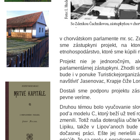
v chorvátskom parlamente mr. sc. 
sme zástupkyni projekt, na kt
etnohospodárstvo, ktoré sme kúpili na
Projekt nie je jednoročným, a
parlamentárnej zástupkyni. Zhodli s
bude i v ponuke Turistickejorganizác
navštívit’ Jasenovac, Krapje čiže Lon
Dostali sme podporu projektu zást
pevne veríme.
Druhou témou bolo vyučovanie slo
pod’a modelu C, ktorý beží už tretí 
zmenili. Totiž naša doterajšia učite
Lipiku, takže v Lipov’anoch bud
dočasnej práci. Ešte jej neriešili
pris’úb, že sa spolu s poradcom pre