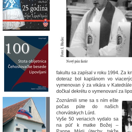
fakultu sa zapísal v roku 1994. Za k
doteraz bol kaplánom vo viacerýc
vymenovan ý za vikára v Katedrále 
dočkal dekrétu o vymenovaní za lipo
Zoznámili sme sa s ním ešte
počas púte do našich
chorvátskych Lúrd.
Vyše 50 veriacich vydalo sa
na pút’ k matke Božej –
Panne Márii útechy, takže