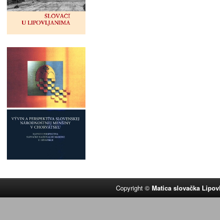
Copyright ©
Matica slovačka Lipov