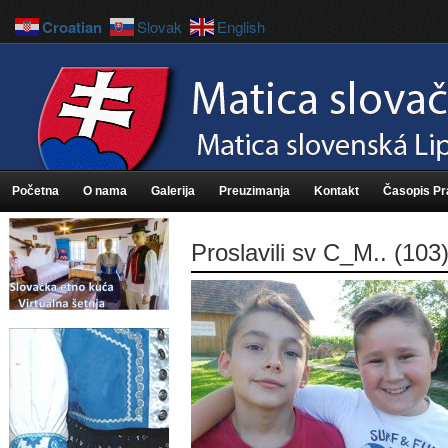
Croatian
Slovak
English
Početna
O nama
Galerija
Preuzimanja
Kontakt
Časopis P
Proslavili sv C_M.. (103