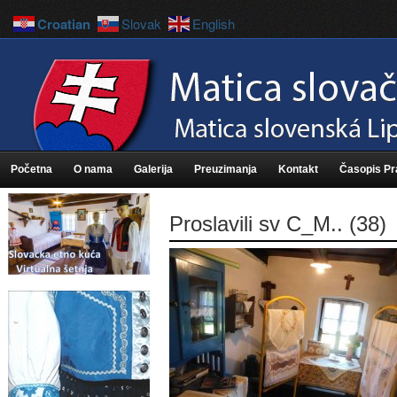
Croatian
Slovak
English
Početna
O nama
Galerija
Preuzimanja
Kontakt
Časopis P
Proslavili sv C_M.. (38)