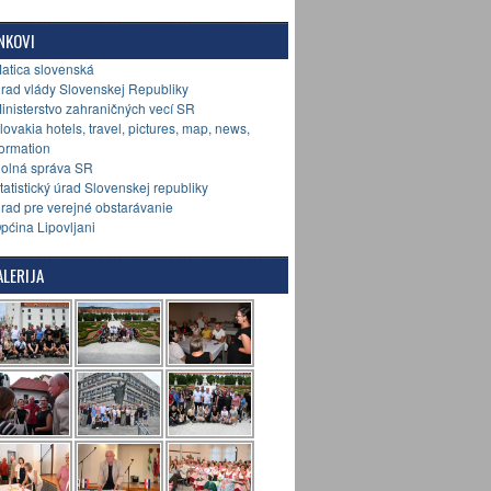
NKOVI
Matica slovenská
Úrad vlády Slovenskej Republiky
Ministerstvo zahraničných vecí SR
Slovakia hotels, travel, pictures, map, news,
formation
Colná správa SR
Štatistický úrad Slovenskej republiky
Úrad pre verejné obstarávanie
Općina Lipovljani
LERIJA