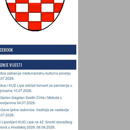
ACEBOOK
DNJE VIJESTI
tica ostvaruje međunarodnu kulturnu povelju
.07.2026.
tica i KUD Lipa održali koncert za pamćenje u
jnicama 10.07.2026.
ilježen blagdan Svetih Ćirila i Metoda u
povljanima 04.07.2026.
ržane ljetne radionice- tradicija se nastavlja
.07.2026.
 Lipovljani-KUD Lipa na 42. Smotri slovačkog
lklora u Hrvatskoj 2026. 06.06.2026.