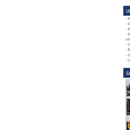
LI
- 
- 
- 
- 
in
- 
- 
- 
- 
GA