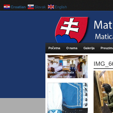
Croatian
Slovak
English
Početna
O nama
Galerija
Preuzim
IMG_6