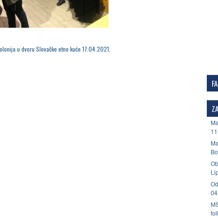
kolonija u dvoru Slovačke etno kuće 17.04.2021.
F
ZA
Ma
11
Ma
Bo
Ob
Li
Od
04
MS
fo