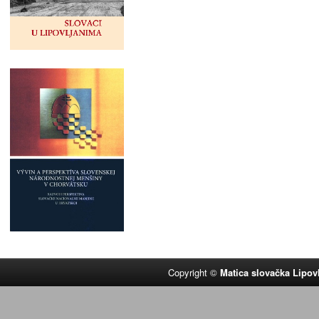
Copyright ©
Matica slovačka Lipov