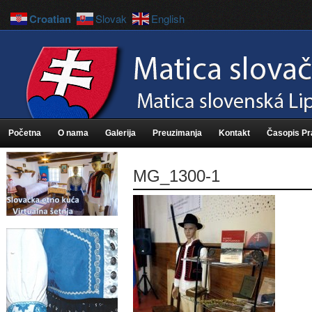
Croatian
Slovak
English
Početna
O nama
Galerija
Preuzimanja
Kontakt
Časopis P
MG_1300-1