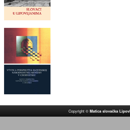
Copyright ©
Matica slovačka Lipov