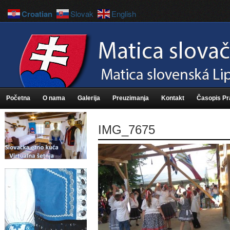
Croatian
Slovak
English
Početna
O nama
Galerija
Preuzimanja
Kontakt
Časopis P
IMG_7675