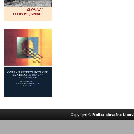
Copyright ©
Matica slovačka Lipov