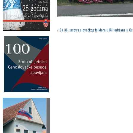
«
Sa 36. smotre slovačkog folklora u RH održane u O