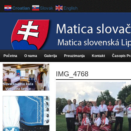
Croatian
Slovak
English
Početna
O nama
Galerija
Preuzimanja
Kontakt
Časopis P
IMG_4768