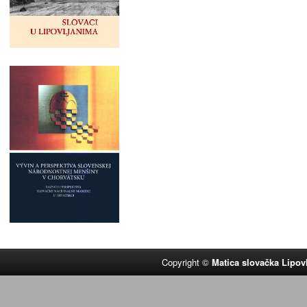
Copyright ©
Matica slovačka Lipov