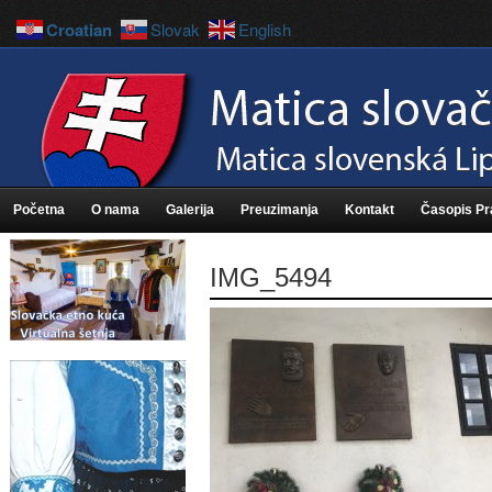
Croatian
Slovak
English
Početna
O nama
Galerija
Preuzimanja
Kontakt
Časopis P
IMG_5494