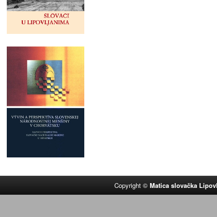
Copyright ©
Matica slovačka Lipov