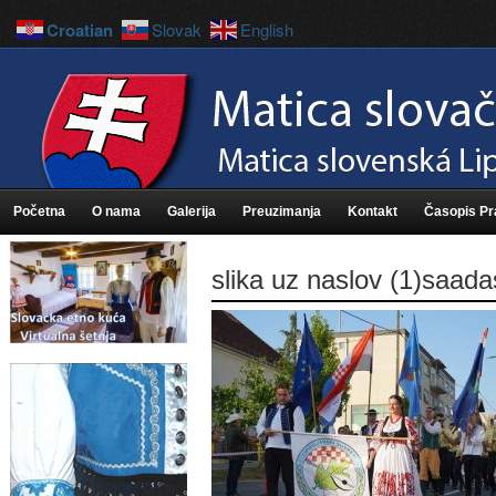
Croatian
Slovak
English
Početna
O nama
Galerija
Preuzimanja
Kontakt
Časopis P
slika uz naslov (1)saada