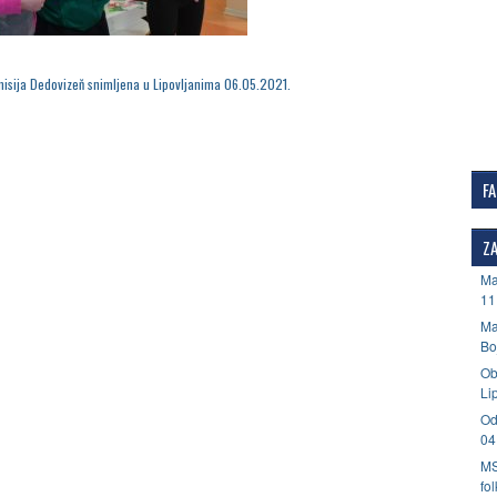
misija Dedovizeň snimljena u Lipovljanima 06.05.2021.
F
ZA
Ma
11
Ma
Bo
Ob
Li
Od
04
MS
fo