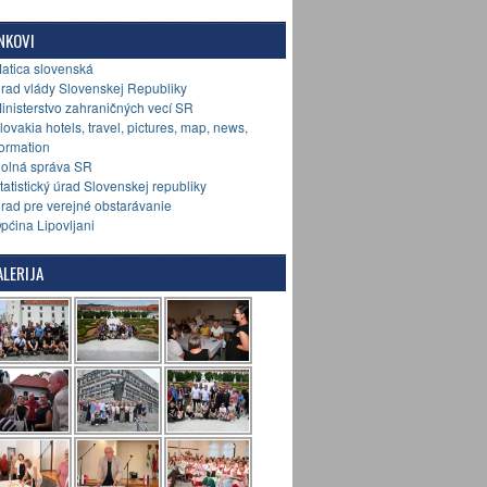
NKOVI
Matica slovenská
Úrad vlády Slovenskej Republiky
Ministerstvo zahraničných vecí SR
Slovakia hotels, travel, pictures, map, news,
formation
Colná správa SR
Štatistický úrad Slovenskej republiky
Úrad pre verejné obstarávanie
Općina Lipovljani
LERIJA