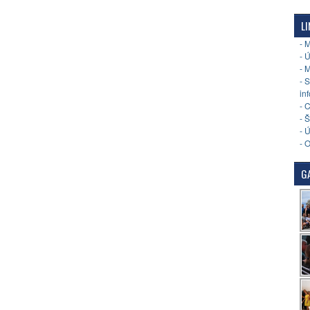
LI
- 
- 
- 
- 
in
- 
- 
- 
- 
GA