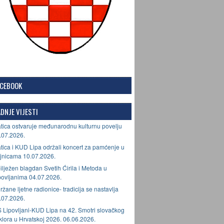
ACEBOOK
DNJE VIJESTI
tica ostvaruje međunarodnu kulturnu povelju
.07.2026.
tica i KUD Lipa održali koncert za pamćenje u
jnicama 10.07.2026.
ilježen blagdan Svetih Ćirila i Metoda u
povljanima 04.07.2026.
ržane ljetne radionice- tradicija se nastavlja
.07.2026.
 Lipovljani-KUD Lipa na 42. Smotri slovačkog
lklora u Hrvatskoj 2026. 06.06.2026.