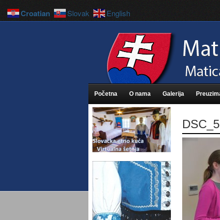
Croatian
Slovak
English
Početna
O nama
Galerija
Preuzim
DSC_5