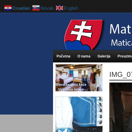
Croatian
Slovak
English
Početna
O nama
Galerija
Preuzim
IMG_0