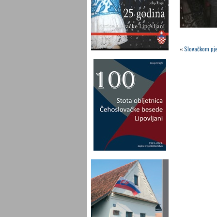
«
Slovačkom pje