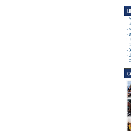
LI
- 
- 
- 
- 
in
- 
- 
- 
- 
GA