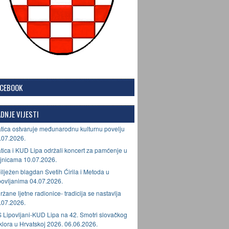
ACEBOOK
DNJE VIJESTI
tica ostvaruje međunarodnu kulturnu povelju
.07.2026.
tica i KUD Lipa održali koncert za pamćenje u
jnicama 10.07.2026.
ilježen blagdan Svetih Ćirila i Metoda u
povljanima 04.07.2026.
ržane ljetne radionice- tradicija se nastavlja
.07.2026.
 Lipovljani-KUD Lipa na 42. Smotri slovačkog
lklora u Hrvatskoj 2026. 06.06.2026.