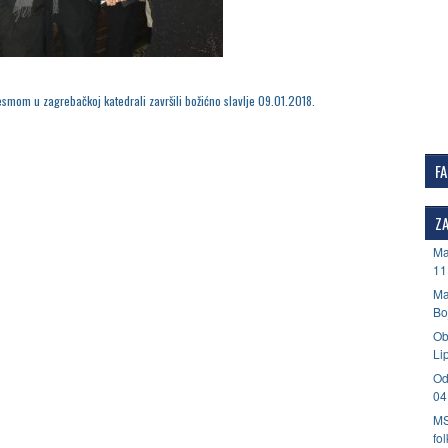
smom u zagrebačkoj katedrali završili božićno slavlje 09.01.2018.
F
ZA
Ma
11
Ma
Bo
Ob
Li
Od
04
MS
fo