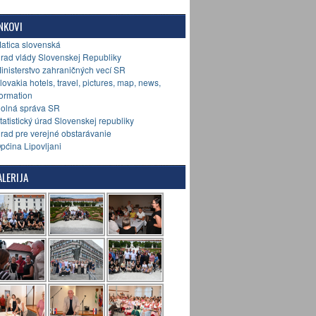
NKOVI
Matica slovenská
Úrad vlády Slovenskej Republiky
Ministerstvo zahraničných vecí SR
Slovakia hotels, travel, pictures, map, news,
formation
Colná správa SR
Štatistický úrad Slovenskej republiky
Úrad pre verejné obstarávanie
Općina Lipovljani
LERIJA