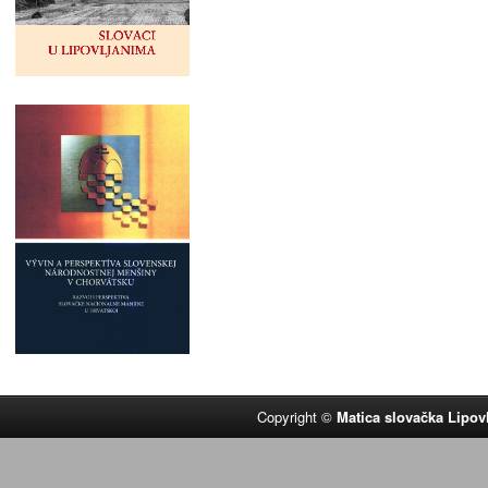
Copyright ©
Matica slovačka Lipov