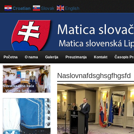
Croatian
Slovak
English
Početna
O nama
Galerija
Preuzimanja
Kontakt
Časopis P
Naslovnafdsghsgfhgsfd