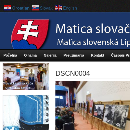
Croatian
Slovak
English
Početna
O nama
Galerija
Preuzimanja
Kontakt
Časopis P
DSCN0004