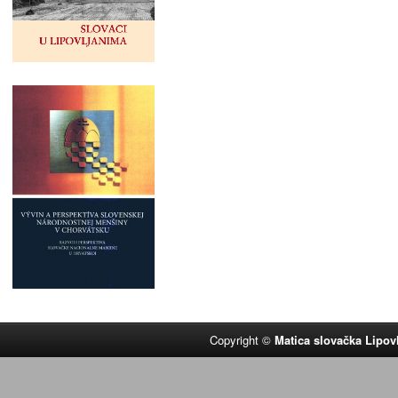
Copyright ©
Matica slovačka Lipov