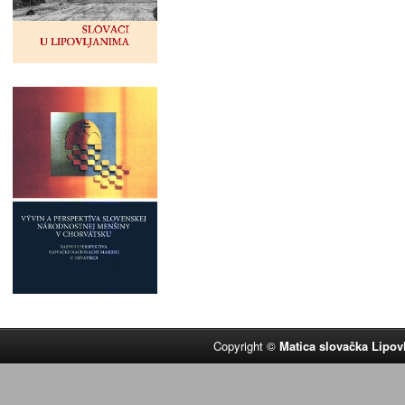
Copyright ©
Matica slovačka Lipov