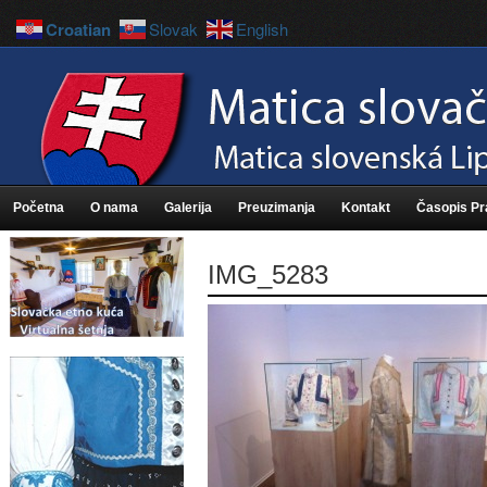
Croatian
Slovak
English
Početna
O nama
Galerija
Preuzimanja
Kontakt
Časopis P
IMG_5283