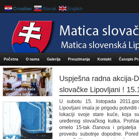
Croatian
Slovak
English
Početna
O nama
Galerija
Preuzimanja
Kontakt
Časopis P
Uspješna radna akcija-
slovačke Lipovljani ! 15
U subotu 15. listopada 2011.go
Lipovljani imala je prigodu potvrdit
lokaciji svoje stare kuće, koja 
uređenog slovačkog kutka. Prohla
omelo 15-tak članova i prijatelja
provedu subotnje dopodne. Pored 