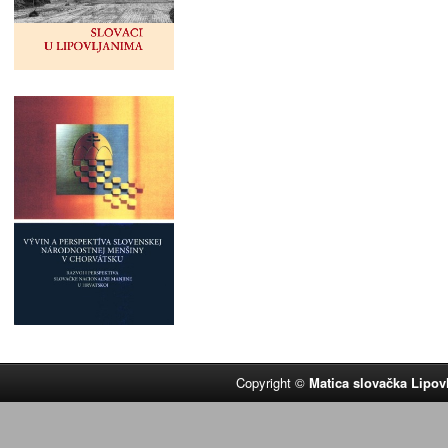
Copyright ©
Matica slovačka Lipov