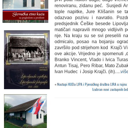
renoviranu, zidanu peć. Susjedi An
tople napitke, Jure Klišanin se 
odazvao pozivu i navratio. Pozd
predsjednik Češke besede Lipovljan
matičari napravili mnogo vidljivih 
nje. Na kraju su se svi preselili n
odmicalo, posao na bojanju ograde
završilo pod strijehom kod Krajči V
ove akcije. Vrijedno je spomenuti ,d
Branko Vincent, Vlado i Ivica Turas
Antun Tisaj, Pero Ribar, Mato Zuba
Ivan Hudec i Josip Krajči. (ih)….
viš
«
Nastupi KUDa LIPA i Pjevačkog društva LIRA u rujnu
Izabran novi zastupnik če