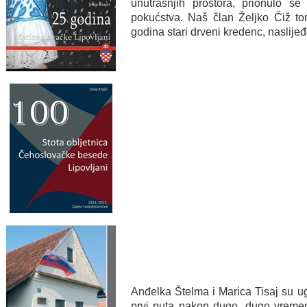
unutrašnjih prostora, prionulo se
pokućstva. Naš član Željko Čiž t
godina stari drveni kredenc, naslije
Anđelka Štelma i Marica Tisaj su ug
prvi puta nakon dugo, dugo vremen