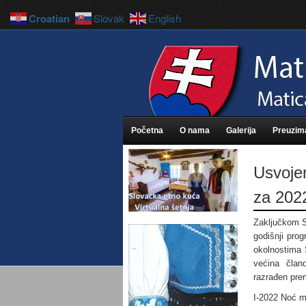
Croatian
Slovak
English
Početna
O nama
Galerija
Preuzim
Usvojen
za 2022
Zaključkom S
godišnji pro
okolnostima 
većina član
razrađen pre
I-2022 Noć m