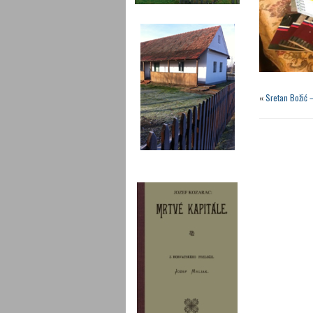
«
Sretan Božić 