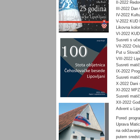
II-2022 Red
III-2022 Dan 
IV-2022 Kultu
V-2022 KUD L
Likovna kolon
VI-2022 KUD 
Susreti s uče
VII-2022 Osla
Put u Slovač
VIII-2022 Lip
Susreti matič
IX-2022 Prog
Susreti matič
X-2022 Dani 
XI-2022 MPZ 
Susreti matič
XII-2022 God
Advent u Lip
Pored progra
Uprava Matice
na održavanje
putem sredsta