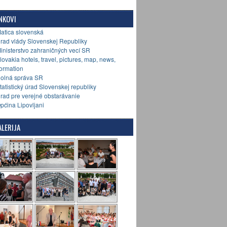
NKOVI
Matica slovenská
Úrad vlády Slovenskej Republiky
Ministerstvo zahraničných vecí SR
Slovakia hotels, travel, pictures, map, news,
formation
Colná správa SR
Štatistický úrad Slovenskej republiky
Úrad pre verejné obstarávanie
Općina Lipovljani
LERIJA