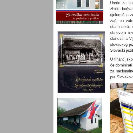
Ureda za lju
zbirka bačvar
djelomična z
zaštite i vat
starih sorti
obnovom inve
članovima Vij
slovačkog jez
Slovački jezik
U financijsk
će dominirati
za nacionaln
pre Slovakov 