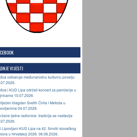
ACEBOOK
DNJE VIJESTI
tica ostvaruje međunarodnu kulturnu povelju
.07.2026.
tica i KUD Lipa održali koncert za pamćenje u
jnicama 10.07.2026.
ilježen blagdan Svetih Ćirila i Metoda u
povljanima 04.07.2026.
ržane ljetne radionice- tradicija se nastavlja
.07.2026.
 Lipovljani-KUD Lipa na 42. Smotri slovačkog
lklora u Hrvatskoj 2026. 06.06.2026.