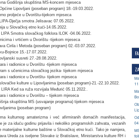
ovna Godišnja skupština MS-koncem mjeseca
Općine Lipovljani (poseban program) 18.-19.03.2022.
rno proljeće u Dvorištu-tijekom mjeseca
IPA-Dječja smotra Jelisavac 07.05.2022.
ija u Slovačkoj etno kući-14.05.2022.
LIPA Smotra slovačkog folklora ILOK -04.06.2022.
nicima i vrtićem u Dvorištu -tijekom mjeseca
va Cirila i Metoda (poseban program) 02.-03.07.2022.
ku-Bojnice 15.-17.07.2022.
F
ovljanski susreti 27.-28.08.2022.
ara i radionice u Dvorištu -tijekom mjeseca
ZA
ram s učenicima slovačkog jezika- tijekom mjeseca
ara i radionice u Dvorištu- tijekom mjeseca
Ma
slovačke kulture u Lipovljanima (poseban program)-21.-22.10.2022.
11
LIRA Ked sa ruža rozvijala Međurić 05.11.2022..
Ma
ara i radionice u Dvorištu – tijekom mjeseca
Bo
išnja skupština MS (usvajanje programa) tijekom mjeseca
Ob
ovljanima (poseban program)
Li
Od
ma kulturnog amaterizma i već afirmiranih domaćih manifestacija,
04
 je za iduću godinu prijavila i nekoliko programskih zahvata, vezanih
 materijalne kulturne baštine u Slovačkoj etno kući. Tako je namjera,
MS
fo
va Ureda za iseljene Slovake iz Bratislave, Ministarstva kulture RH i