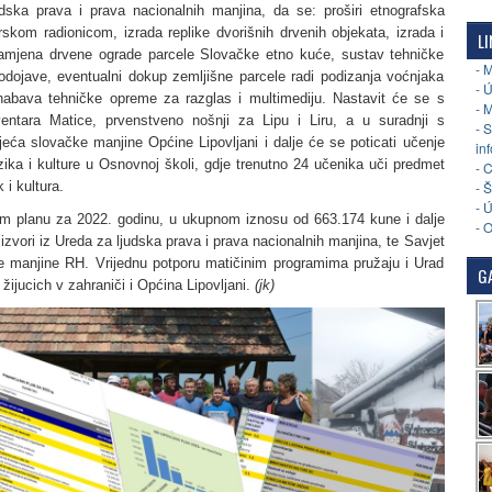
dska prava i prava nacionalnih manjina, da se: proširi etnografska
skom radionicom, izrada replike dvorišnih drvenih objekata, izrada i
LI
amjena drvene ograde parcele Slovačke etno kuće, sustav tehničke
- 
rodojave, eventualni dokup zemljišne parcele radi podizanja voćnjaka
- 
, nabava tehničke opreme za razglas i multimediju. Nastavit će se s
- 
ntara Matice, prvenstveno nošnji za Lipu i Liru, a u suradnji s
- 
eća slovačke manjine Općine Lipovljani i dalje će se poticati učenje
in
ika i kulture u Osnovnoj školi, gdje trenutno 24 učenika uči predmet
- 
 i kultura.
- 
- 
om planu za 2022. godinu, u ukupnom iznosu od 663.174 kune i dalje
- 
 izvori iz Ureda za ljudska prava i prava nacionalnih manjina, te Savjet
e manjine RH. Vrijednu potporu matičinim programima pružaju i Urad
GA
žijucich v zahraniči i Općina Lipovljani.
(jk)