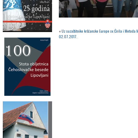
«
Uz suzaštitnike kršćanske Europe sv.Ćirila i Metoda 
02.07.2017.