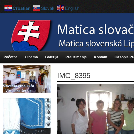
Croatian
Slovak
English
Početna
O nama
Galerija
Preuzimanja
Kontakt
Časopis P
IMG_8395